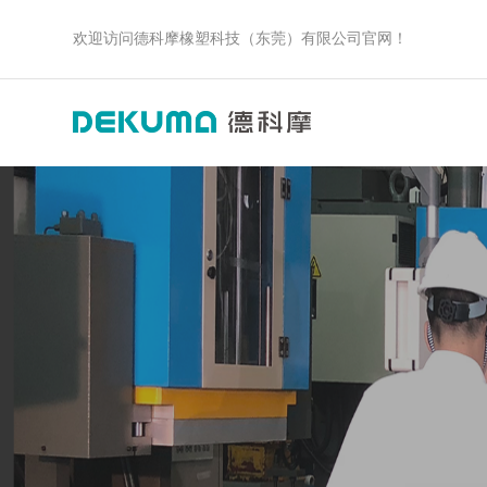
欢迎访问德科摩橡塑科技（东莞）有限公司官网！