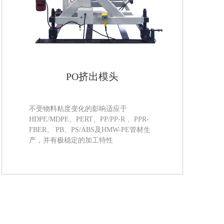
PO挤出模头
不受物料粘度变化的影响适应于
HDPE/MDPE、PERT、PP/PP-R 、PPR-
FBER、 PB、PS/ABS及HMW-PE管材生
产，并有极稳定的加工特性