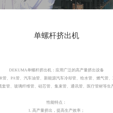
单螺杆挤出机
DEKUMA单螺杆挤出机：应用广泛的高产量挤出设备
R
管、PA管、汽车油管、新能源汽车冷却管、给水管、燃气管、冷
缆套管、玻璃纤维管、硅芯管、集束管、通讯管、医疗管材等生
性能特点：
1. 高产量挤出，提高生产效率；