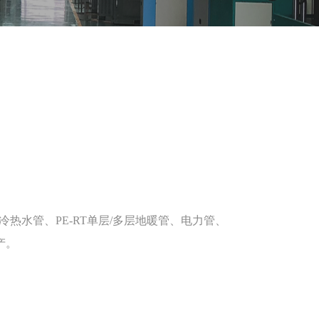
热水管、PE-RT单层/多层地暖管、电力管、
产。