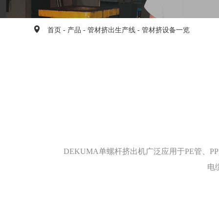
首页
-
产品
-
管材挤出生产线
-
管材挤设备一览
DEKUMA单螺杆挤出机广泛应用于PE管、PP
电