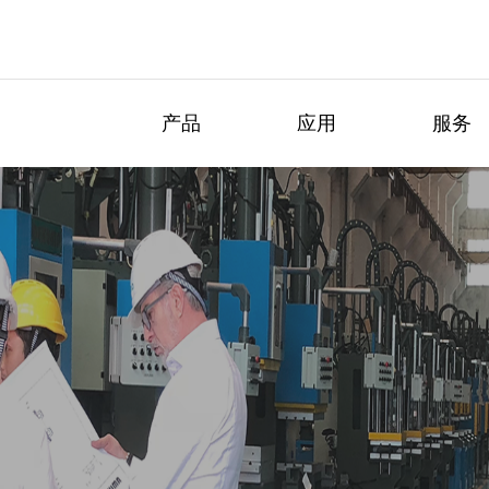
产品
应用
服务