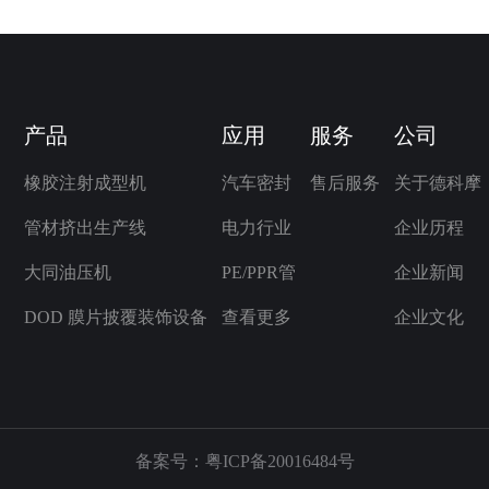
产品
应用
服务
公司
橡胶注射成型机
汽车密封
售后服务
关于德科摩
管材挤出生产线
电力行业
企业历程
大同油压机
PE/PPR管
企业新闻
DOD 膜片披覆装饰设备
查看更多
企业文化
备案号：
粤ICP备20016484号