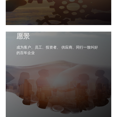
愿景
成为客户、员工、投资者、 供应商、同行一致叫好
的百年企业