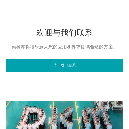
欢迎与我们联系
德科摩将很乐意为您的应用和要求提供合适的方案。
请与我们联系