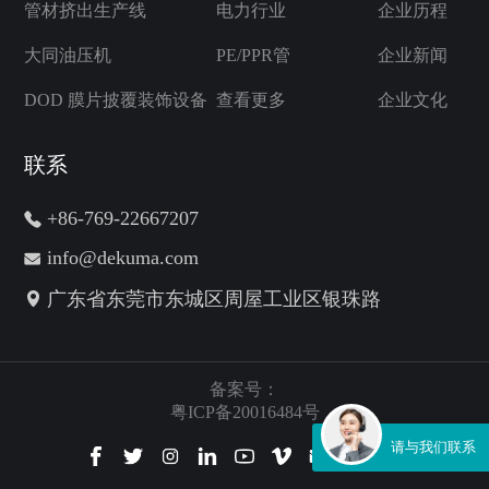
管材挤出生产线
电力行业
企业历程
大同油压机
PE/PPR管
企业新闻
DOD 膜片披覆装饰设备
查看更多
企业文化
联系
+86-769-22667207
info@dekuma.com
广东省东莞市东城区周屋工业区银珠路
备案号：
粤ICP备20016484号
请与我们联系