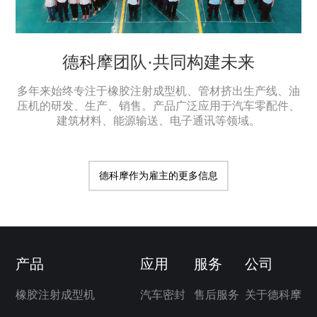
德科摩团队·共同构建未来
多年来始终专注于橡胶注射成型机、管材挤出生产线、油
压机的研发、生产、销售。产品广泛应用于汽车零配件、
建筑材料、能源输送、电子通讯等领域。
德科摩作为雇主的更多信息
产品
应用
服务
公司
橡胶注射成型机
汽车密封
售后服务
关于德科摩