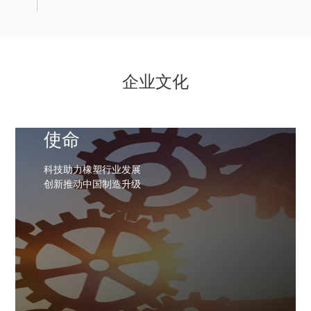
企业文化
使命
科技助力橡塑行业发展
创新推动中国制造升级