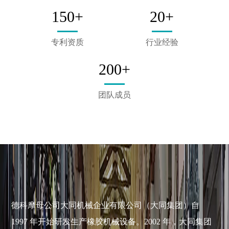
150
+
20
+
专利资质
行业经验
200
+
团队成员
德科摩母公司大同机械企业有限公司（大同集团）自
1997 年开始研发生产橡胶机械设备。2002 年，大同集团