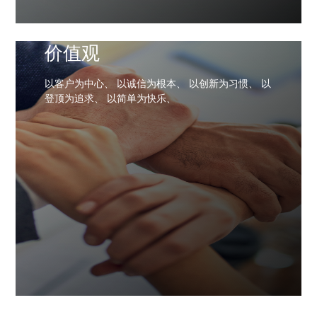
价值观
以客户为中心、 以诚信为根本、 以创新为习惯、 以
登顶为追求、 以简单为快乐、