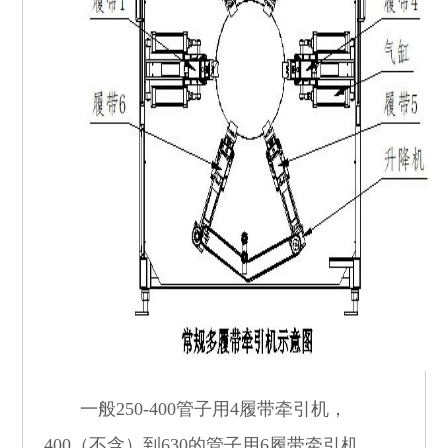
一般
250-400
管子用
4
履带牵引机，
400
（不含）到
630
的管子用
6
履带牵引机，