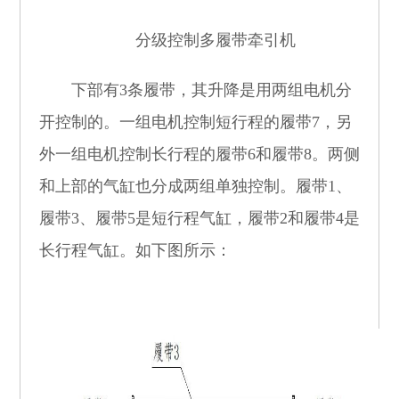
分级控制多履带牵引机
下部有
3
条履带，其升降是用两组电机分
开控制的。一组电机控制短行程的履带
7
，另
外一组电机控制长行程的履带
6
和履带
8
。两侧
和上部的气缸也分成两组单独控制。履带
1
、
履带
3
、履带
5
是短行程气缸，履带
2
和履带
4
是
长行程气缸。如下图所示：