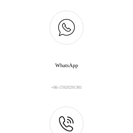
WhatsApp
+86-15920291381