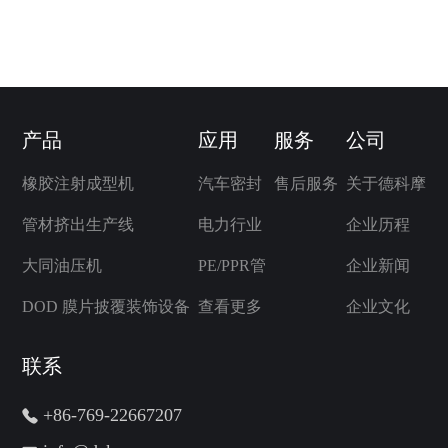
产品
应用
服务
公司
橡胶注射成型机
汽车密封
售后服务
关于德科摩
管材挤出生产线
电力行业
企业历程
大同油压机
PE/PPR管
企业新闻
DOD 膜片披覆装饰设备
查看更多
企业文化
联系
+86-769-22667207